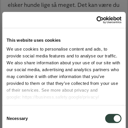
elsker hunde lige så meget. Det kan være du
har en ven, en kollega, en nabo eller måske
en date, som ikke har helt samme
begejstring for din hund, når den er våd – og
This website uses cookies
lugter, som en våd hund nu engang gør.
We use cookies to personalise content and ads, to
provide social media features and to analyse our traffic.
Men i stedet for at skulle bekymre dig om
We also share information about your use of our site with
hunden nu ryster sig og plasker din gæst til,
our social media, advertising and analytics partners who
ARE YOU IN THE RIGHT PLACE?
may combine it with other information that you’ve
så snart frakken er taget af, så bruger du
provided to them or that they’ve collected from your use
Please select your store
bare tørredækkenet. Det er hurtigt, nemt
of their services. See more about privacy and
google: https://business.safety.google/privacy/
og effektiv – uden at du skal røre en finger.
Så kan du også nå at gå en tur med hunden,
Denmark
Consent
lige inden du får gæster, helt uden stress. Og
Necessary
Selection
hunden kan endda få lov til at få en dukkert