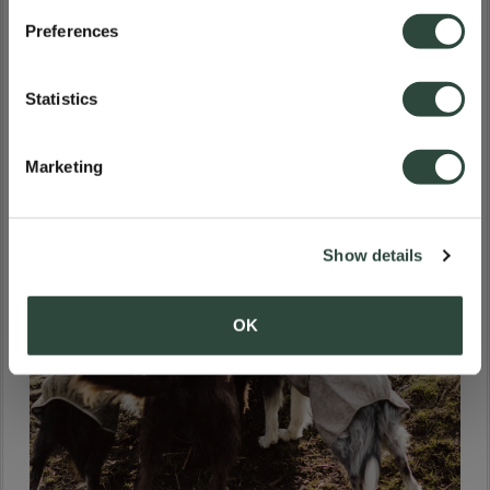
Sweden
ved stranden.
Preferences
Germany
Statistics
Marketing
International
Show details
OK